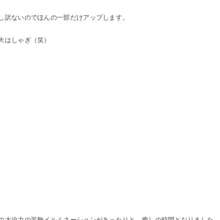
し訳ないのでほんの一部だけアップします。
大はしゃぎ（笑）
の大迫力の装飾イルミネーションがあったりと、癒しの時間となりました