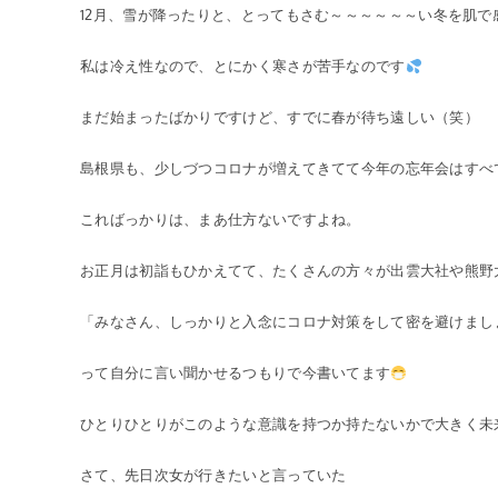
12月、雪が降ったりと、とってもさむ～～～～～～い冬を肌で
私は冷え性なので、とにかく寒さが苦手なのです
まだ始まったばかりですけど、すでに春が待ち遠しい（笑）
島根県も、少しづつコロナが増えてきてて今年の忘年会はすべ
こればっかりは、まあ仕方ないですよね。
お正月は初詣もひかえてて、たくさんの方々が出雲大社や熊野
「みなさん、しっかりと入念にコロナ対策をして密を避けまし
って自分に言い聞かせるつもりで今書いてます
ひとりひとりがこのような意識を持つか持たないかで大きく未
さて、先日次女が行きたいと言っていた