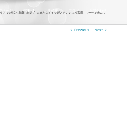
プページ
WORKS
土地情報
ブログ
お問合わせ
リア
,
お役立ち情報
,
新築
/
大好きなドイツ製ステンレス冷蔵庫、マーベの魅力。
Previous
Next