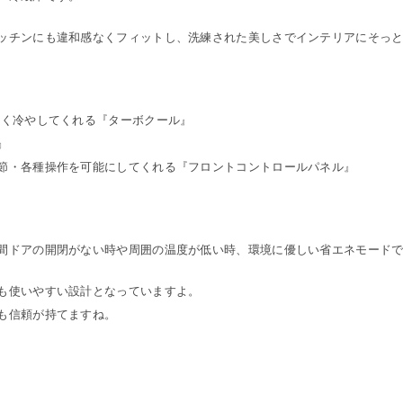
ッチンにも違和感なくフィットし、洗練された美しさでインテリアにそっ
早く冷やしてくれる『ターボクール』
』
節・各種操作を可能にしてくれる『フロントコントロールパネル』
間ドアの開閉がない時や周囲の温度が低い時、環境に優しい省エネモード
も使いやすい設計となっていますよ。
も信頼が持てますね。