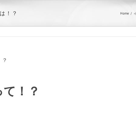
トッ
は！？
Home
/
！？
って！？